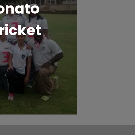
onato
ricket