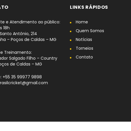
ATO
LINKS RÁPIDOS
te e Atendimento ao público:
Home
s 18h
Quem Somos
Santo Antônio, 214
nha – Poços de Caldas – MG
Notícias
Torneios
de Treinamento:
Contato
dor Salgado Filho – Country
oços de Caldas – MG
: +55 35 99977 9898
brasilcricket@gmail.com