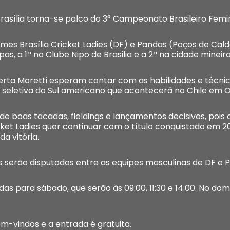
 Brasília torna-se palco do 3° Campeonato Brasileiro Femi
es Brasília Cricket Ladies (DF) e Pandas (Poços de Calda
as, a 1ª no Clube Nipo de Brasilia e a 2ª na cidade mineira
erta Moretti esperam contar com as habilidades e técnic
seletiva do Sul americano que acontecerá no Chile em O
de boas tacadas, fieldings e lançamentos decisivos, pois
Cricket Ladies quer continuar com o título conquistado em
a vitória.
s serão disputados entre as equipes masculinas de DF e 
s para sábado, que serão às 09:00, 11:30 e 14:00. No domin
-vindos e a entrada é gratuita.