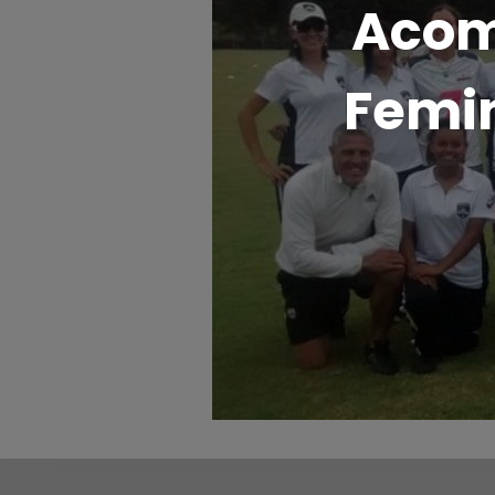
Acom
Femin