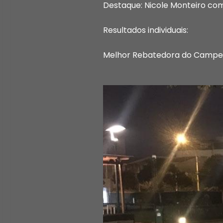
Destaque: Nicole Monteiro com
Resultados individuais:
Melhor Rebatedora do Campeon