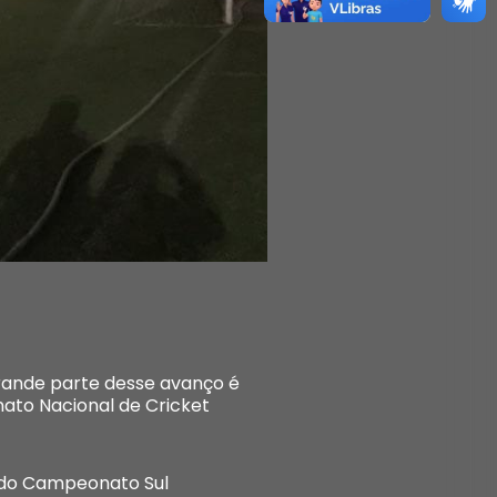
grande parte desse avanço é
ato Nacional de Cricket
 do Campeonato Sul