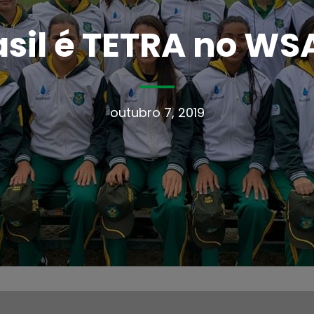
asil é TETRA no WS
outubro 7, 2019