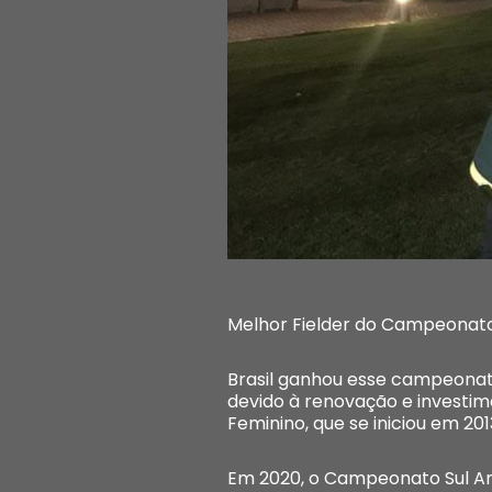
Melhor Fielder do Campeonato
Brasil ganhou esse campeonato 
devido à renovação e investi
Feminino, que se iniciou em 20
Em 2020, o Campeonato Sul Am