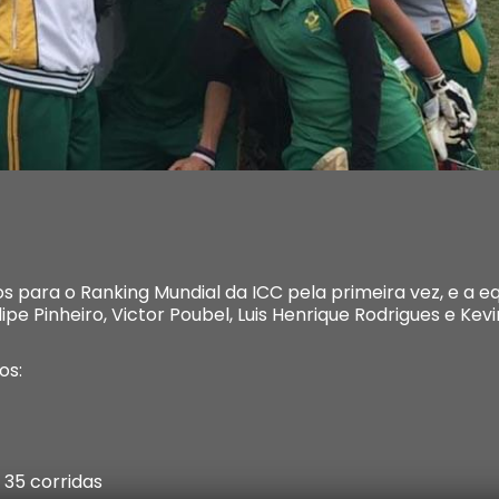
 para o Ranking Mundial da ICC pela primeira vez, e a eq
lipe Pinheiro, Victor Poubel, Luis Henrique Rodrigues e Kev
os:
 35 corridas