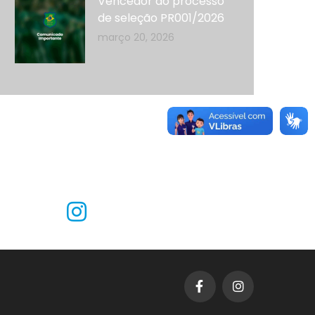
Vencedor do processo
de seleção PR001/2026
março 20, 2026