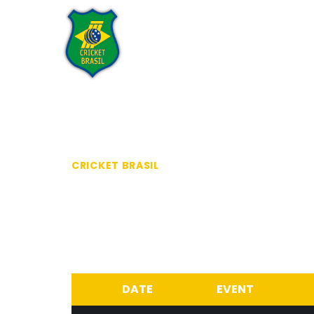
Home
Institucional
Tran
CRICKET BRASIL
>
FIXTURES & RESULTS
FIXTURES & RESUL
This is an example Calendar. As a new Sport
delete this Calendar and create new Calend
DATE
EVENT