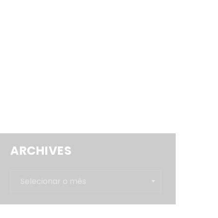
os
Notícias
Contato
ARCHIVES
Archives
Selecionar o mês