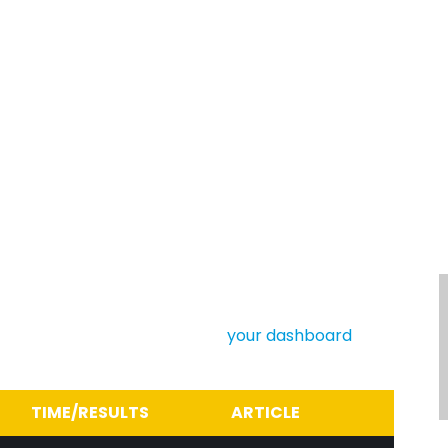
sparência
Informações
Equipe e Campeonat
TS
sPress user, you should go to
your dashboard
to
ars for your content. Have fun!
TIME/RESULTS
ARTICLE