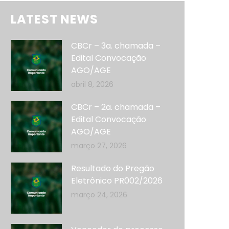
LATEST NEWS
CBCr – 3a. chamada –
Edital Convocação
AGO/AGE
abril 8, 2026
CBCr – 2a. chamada –
Edital Convocação
AGO/AGE
março 27, 2026
Resultado do Pregão
Eletrônico PR002/2026
março 24, 2026