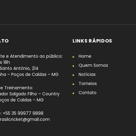
ATO
LINKS RÁPIDOS
te e Atendimento ao público:
Home
s 18h
Quem Somos
Santo Antônio, 214
nha – Poços de Caldas – MG
Notícias
Torneios
de Treinamento:
Contato
dor Salgado Filho – Country
oços de Caldas – MG
: +55 35 99977 9898
brasilcricket@gmail.com