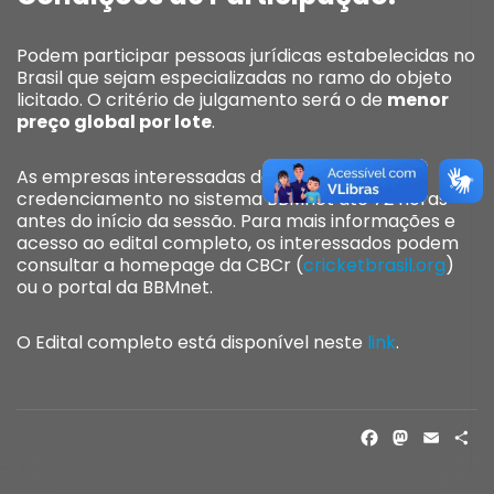
Podem participar pessoas jurídicas estabelecidas no
Brasil que sejam especializadas no ramo do objeto
licitado
.
O critério de julgamento será o de
menor
preço global por lote
.
As empresas interessadas devem realizar o
credenciamento no sistema BBMnet até 72 horas
antes do início da sessão
.
Para mais informações e
acesso ao edital completo, os interessados podem
consultar a homepage da CBCr (
cricketbrasil.org
)
ou o portal da BBMnet.
O Edital completo está disponível neste
link
.
FACE
MAS
EM