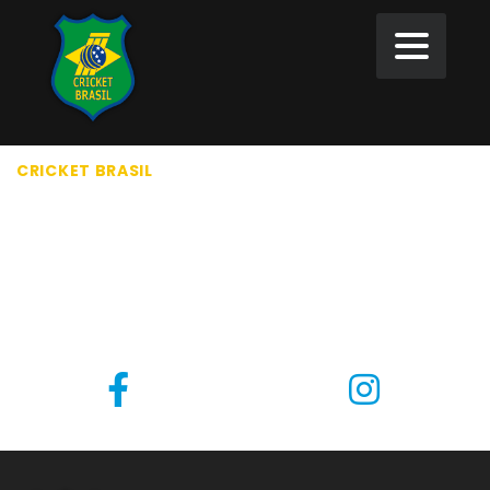
CRICKET BRASIL
>
CHECKOUT
CHECKOUT
[woocommerce_checkout]