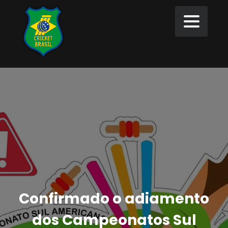
Confirmado o adiamento
dos Campeonatos Sul