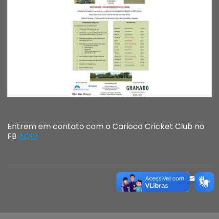
Entrem em contato com o Carioca Cricket Club no
FB
AQUI
FACE
MAS
EM