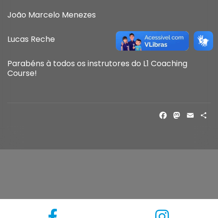
João Marcelo Menezes
Lucas Reche
Parabéns à todos os instrutores do L1 Coaching
Course!
FACE
MAS
EM