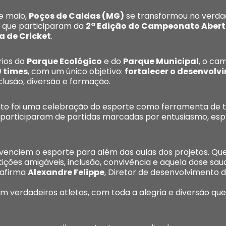
de maio,
Poços de Caldas (MG)
se transformou no verda
 que participaram da
2ª Edição do Campeonato Aberto
a de Cricket
.
rios do
Parque Ecológico
e do
Parque Municipal
, o ca
9 times
, com um único objetivo:
fortalecer o desenvolv
nclusão, diversão e formação.
nto foi uma celebração do esporte como ferramenta de t
 participaram de partidas marcadas por entusiasmo, espír
 vivenciem o esporte para além das aulas dos projetos. 
ções amigáveis, inclusão, convivência e aquela dose sau
 afirma
Alexandre Felippe
, Diretor de desenvolvimento 
em verdadeiros atletas, com toda a alegria e diversão qu