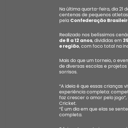
Na última quarta-feira, dia 21 
centenas de pequenos atletas
pela
Confederação Brasileir
Realizado nos belíssimos cená
de 8 a 12 anos
, divididas em
3
e região
, com foco total na i
Mais do que um torneio, o eve
de diversas escolas e projetos
sorrisos.
“A ideia é que essas crianças
experiência completa: competi
faz crescer o amor pelo jogo”,
Cricket.
“É um dia em que elas se sent
completa.