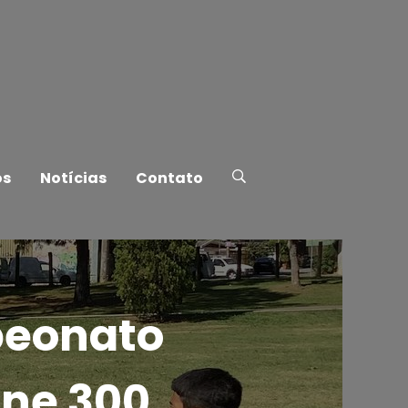
os
Notícias
Contato
peonato
úne 300