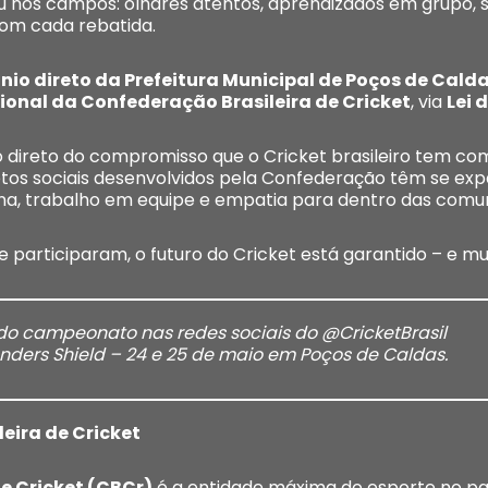
viu nos campos: olhares atentos, aprendizados em grupo,
om cada rebatida.
nio direto da Prefeitura Municipal de Poços de Calda
cional da Confederação Brasileira de Cricket
, via
Lei 
 direto do compromisso que o Cricket brasileiro tem co
jetos sociais desenvolvidos pela Confederação têm se ex
lina, trabalho em equipe e empatia para dentro das comu
e participaram, o futuro do Cricket está garantido – e 
campeonato nas redes sociais do @CricketBrasil
nders Shield – 24 e 25 de maio em Poços de Caldas.
eira de Cricket
e Cricket (CBCr)
é a entidade máxima do esporte no paí