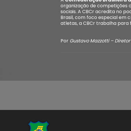
organização de competições of
sociais. A CBCr acredita no p
Brasil, com foco especial em 
atletas, a CBCr trabalha para
Por
Gustavo Mazzotti – Direto