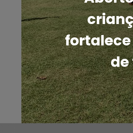
crian
fortalec
de