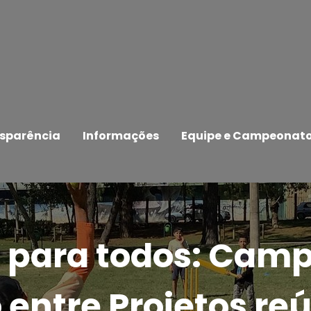
sparência
Informações
Equipe e Campeonat
t para todos: Cam
 entre Projetos re