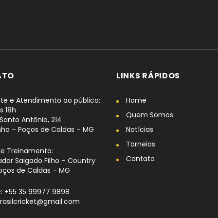
ATO
LINKS RÁPIDOS
te e Atendimento ao público:
Home
s 18h
Quem Somos
Santo Antônio, 214
nha – Poços de Caldas – MG
Notícias
Torneios
de Treinamento:
Contato
dor Salgado Filho – Country
oços de Caldas – MG
: +55 35 99977 9898
brasilcricket@gmail.com