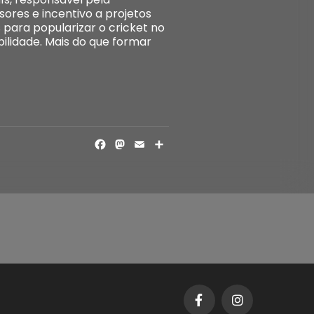
ores e incentivo a projetos
 para popularizar o cricket no
ilidade. Mais do que formar
FACEBOOK
MASTODON
EMAIL
SHARE