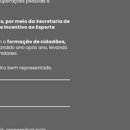
 superações pessoais e
s, por meio da Secretaria de
de Incentivo ao Esporte
.
m a
formação de cidadãos,
pandido ano após ano, levando
nidades.
muito bem representado.
s, responsável pela