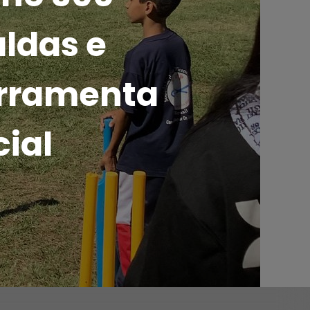
ldas e
erramenta
ial