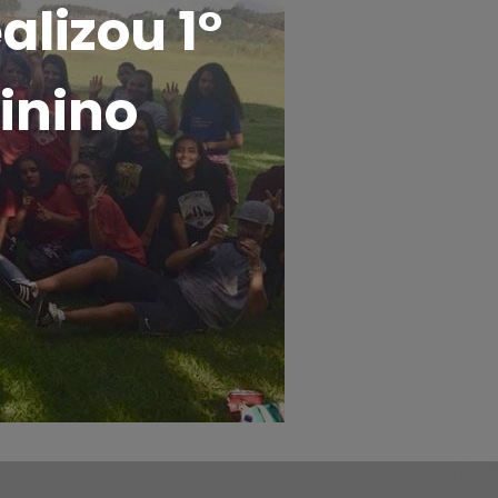
alizou 1°
inino