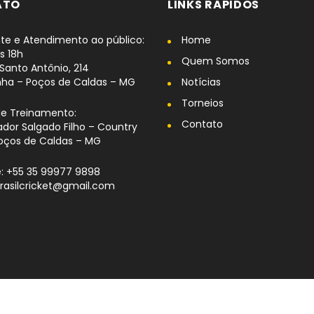
ATO
LINKS RÁPIDOS
te e Atendimento ao público:
Home
s 18h
Quem Somos
Santo Antônio, 214
nha – Poços de Caldas – MG
Notícias
Torneios
de Treinamento:
Contato
dor Salgado Filho – Country
oços de Caldas – MG
: +55 35 99977 9898
brasilcricket@gmail.com