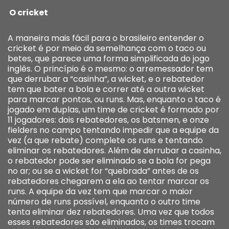
O cricket
A maneira mais fácil para o brasileiro entender o
cricket é por meio da semelhança com o taco ou
betes, que parece uma forma simplificada do jogo
inglês. O princípio é o mesmo: o arremessador tem
que derrubar a “casinha”, a wicket, e o rebatedor
tem que bater a bola e correr até a outra wicket
para marcar pontos, ou runs. Mas, enquanto o taco é
jogado em duplas, um time de cricket é formado por
11 jogadores: dois rebatedores, os batsmen, e onze
fielders no campo tentando impedir que a equipe da
vez (a que rebate) complete os runs e tentando
eliminar os rebatedores. Além de derrubar a casinha,
o rebatedor pode ser eliminado se a bola for pega
no ar; ou se a wicket for “quebrada” antes de os
rebatedores chegarem a ela ao tentar marcar os
runs. A equipe da vez tem que marcar o maior
número de runs possível, enquanto o outro time
tenta eliminar dez rebatedores. Uma vez que todos
esses rebatedores são eliminados, os times trocam