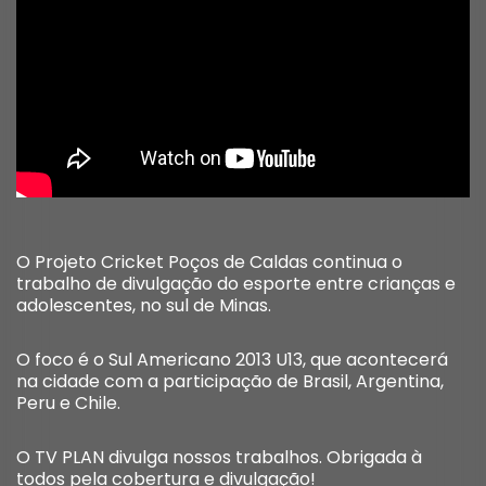
O Projeto Cricket Poços de Caldas continua o
trabalho de divulgação do esporte entre crianças e
adolescentes, no sul de Minas.
O foco é o Sul Americano 2013 U13, que acontecerá
na cidade com a participação de Brasil, Argentina,
Peru e Chile.
O TV PLAN divulga nossos trabalhos. Obrigada à
todos pela cobertura e divulgação!