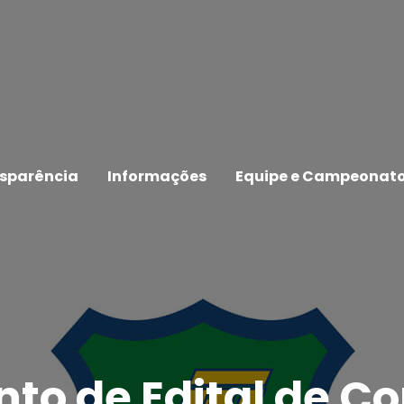
sparência
Informações
Equipe e Campeonat
to de Edital de C