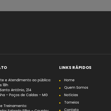
ATO
LINKS RÁPIDOS
te e Atendimento ao público:
Home
s 18h
Quem Somos
Santo Antônio, 214
nha – Poços de Caldas – MG
Notícias
Torneios
de Treinamento:
Contato
dor Salgado Filho – Country