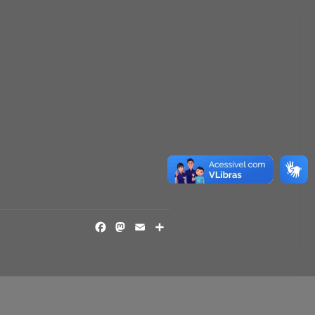
FACEBOOK
MASTODON
EMAIL
SHARE