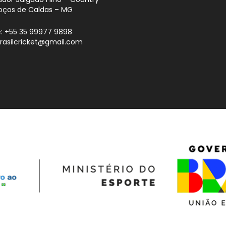
oços de Caldas – MG
: +55 35 99977 9898
brasilcricket@gmail.com