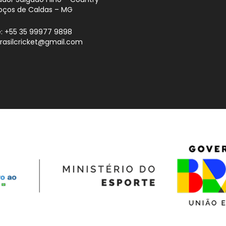
oços de Caldas – MG
: +55 35 99977 9898
brasilcricket@gmail.com