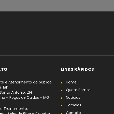
ATO
LINKS RÁPIDOS
te e Atendimento ao público:
Home
s 18h
Quem Somos
Santo Antônio, 214
nha – Poços de Caldas – MG
Notícias
Torneios
de Treinamento:
Contato
dor Salgado Filho – Country