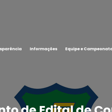
sparência
Informações
Equipe e Campeonat
to de Edital de C