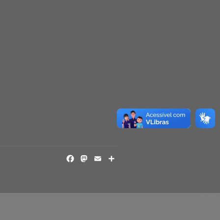
FACEBOOK
MASTODON
EMAIL
SHARE