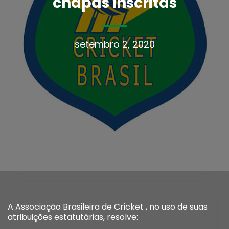
chapas inscritas
setembro 2, 2020
A Associação Brasileira de Cricket , no uso de suas
atribuições estatutárias, resolve: