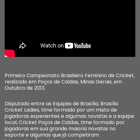
Primeiro Campeonato Brasileiro Feminino de Cricket,
realizado em Poços de Caldas, Minas Gerais, em
Outubro de 2013.
Disputado entre as Equipes de Brasília, Brasília
Cricket Ladies, time formado por um misto de
jogadoras experientes e algumas novatas e a equipe
local, Cricket Poços de Caldas, time formado por
jogadoras em sua grande maioria novatas no
esporte e algumas que já competiram