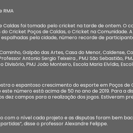
 e RMA
de Caldas foi tomado pelo cricket na tarde de ontem. 
do Cricket Poços de Caldas, o Cricket na Comunidade. A
s espalhadas pela cidade, número recorde de participan
 Caminho, Galpão das Artes, Casa do Menor, Caldense, 
a Professor Antonio Sergio Teixeira , PMJ São Sebastião, 
Divisório, PMJ João Monteiro, Escola Maria Elvídia, Esco
stra o espantoso crescimento do esporte em Poços de C
 este número está acima de 50 no ano de 2019. Para a d
dez campos para a realização dos jogos. Estiveram pre
do com o nível cada projeto e as disputas foram bem ba
rtidas”, disse o professor Alexandre Felippe.