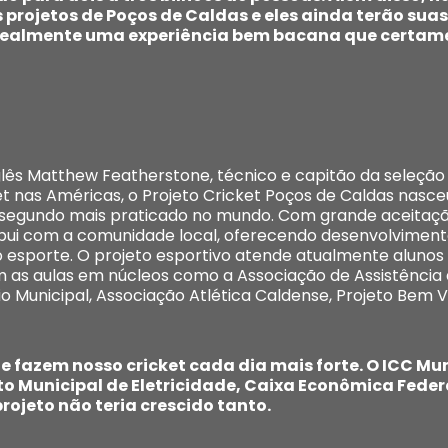
projetos de Poços de Caldas e eles ainda terão suas
. Realmente uma experiência bem bacana que certam
nglês Matthew Featherstone, técnico e capitão da seleção 
et nas Américas, o Projeto Cricket Poços de Caldas nasce
o segundo mais praticado no mundo. Com grande aceitaçã
bui com a comunidade local, oferecendo desenvolvimento
 esporte. O projeto esportivo atende atualmente alunos a
as aulas em núcleos como a Associação de Assistência a
 Municipal, Associação Atlética Caldense, Projeto Bem Vi
 fazem nosso cricket cada dia mais forte. O ICC Mu
Municipal de Eletricidade, Caixa Econômica Federal
rojeto não teria crescido tanto.