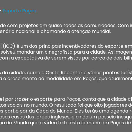
 –
Esporte Poços
ade com projetos em quase todas as comunidades. Com i
cenário nacional e chamando a atenção mundial.
l (ICC) é um dos principais incentivadores do esporte e
olveu mandar um cinegrafista para a cidade. As imagens
com a expectativa de serem vistas por cerca de dois bil
da cidade, como o Cristo Redentor e vários pontos turíst
ra o crescimento da modalidade em Poços, que atualment
l por trazer o esporte para Poços, conta que a cidade 
os sociais no mundo. O resultado foi que oito jogadores 
es participar da Copa do Mundo. Eles terão uma agenda
osas casas dos lordes ingleses, e ainda um passeio inesqu
a do Mundo que o vídeo feito esta semana em Poços de C