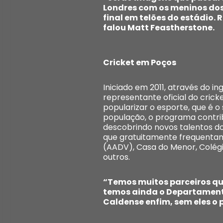
Londres com os meninos dos 
final em telões do estádio
falou Matt Feastherstone.
Cricket em Poços
Iniciado em 2011, através do i
representante oficial do crick
popularizar o esporte, que é 
população, o programa contri
descobrindo novos talentos do
que gratuitamente frequentam 
(AADV), Casa do Menor, Colégio
outros.
“Temos muitos parceiros que
temos ainda o Departamento 
Caldense enfim, sem eles o p