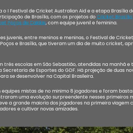
 I Festival de Cricket Australian Aid e a etapa Brasília
ticipação de Brasília, com os projetos do
Cricket Brasília
ket Poços de Caldas
, com equipe juvenil e feminina.
s juvenis, entre meninos e meninas, o Festival de Cricket 
Poços e Brasília, que tiveram um dia de muito cricket, a
em três escolas em São Sebastião, atendidas na manhã e t
 Secretaria de Esportes do GDF. Há projeção de duas no
ara se desenvolver na Capital Brasileira.
 equipes mistas de no minimo 8 jogadores e foram basta
straram uma evolução surpreendente nesses primeiros me
teve a grande maioria dos jogadores na primeira viagem 
adores e cultivar novas amizades.