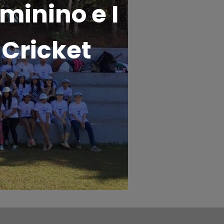
inino e I
 Cricket