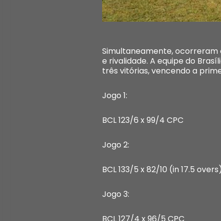
Simultaneamente, ocorreram o
e rivalidade. A equipe do Bras
três vitórias, vencendo a prim
Jogo 1:
BCL 123/6 x 99/4 CPC
Jogo 2:
BCL 133/5 x 82/10 (in 17.5 over
Jogo 3:
BCL 127/4 x 96/5 CPC