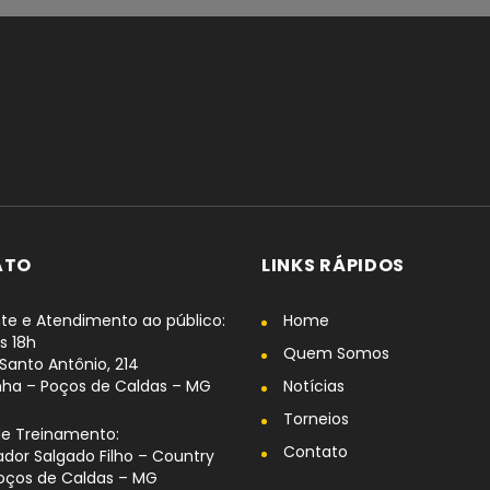
ATO
LINKS RÁPIDOS
te e Atendimento ao público:
Home
s 18h
Quem Somos
Santo Antônio, 214
nha – Poços de Caldas – MG
Notícias
Torneios
de Treinamento:
Contato
dor Salgado Filho – Country
oços de Caldas – MG