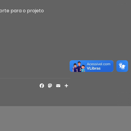
rte para o projeto
FACEBOOK
MASTODON
EMAIL
SHARE