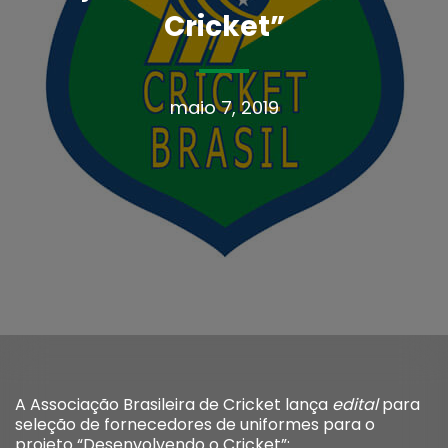
Cricket”
maio 7, 2019
A Associação Brasileira de Cricket lança
edital
para
seleção de fornecedores de uniformes para o
projeto “Desenvolvendo o Cricket”: