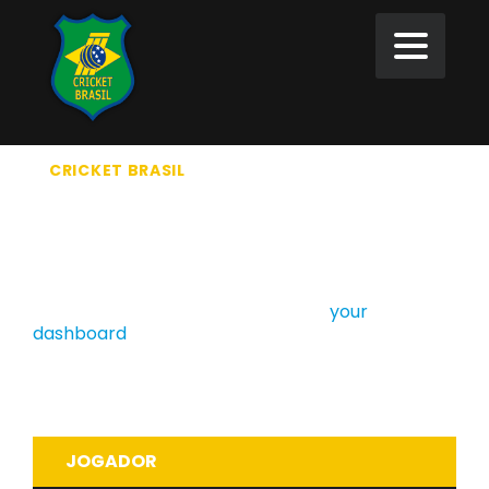
CRICKET BRASIL
>
KANGAROOS ROSTER
KANGAROOS ROSTER
This is an example Player List. As a new
SportsPress user, you should go to
your
dashboard
to delete this Player List and create
new Player Lists for your content. Have fun!
Refragger
JOGADOR