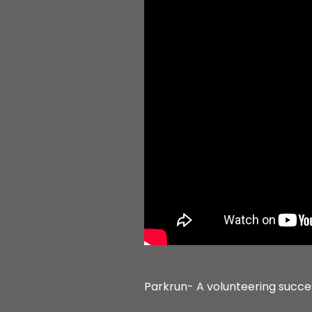
Parkrun- A volunteering succe