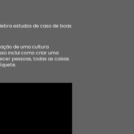
elebra estudos de caso de boas
riação de uma cultura
sso inclui como criar uma
ecer pessoas, todas as coisas
íquete.