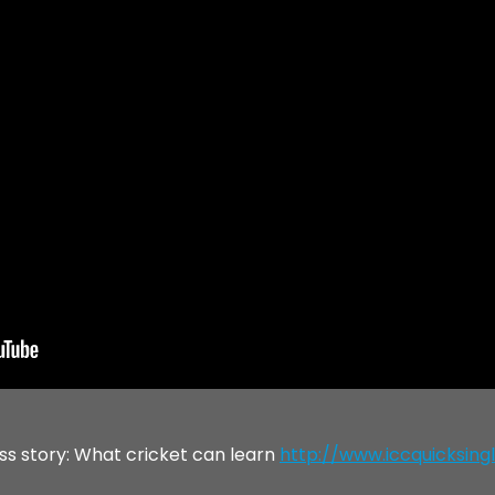
ss story: What cricket can learn
http://www.iccquicksing