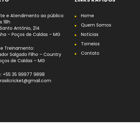
te e Atendimento ao público:
Home
s 18h
Quem Somos
Santo Antônio, 214
nha – Poços de Caldas – MG
Notícias
Torneios
de Treinamento:
Contato
dor Salgado Filho – Country
oços de Caldas – MG
: +55 35 99977 9898
brasilcricket@gmail.com