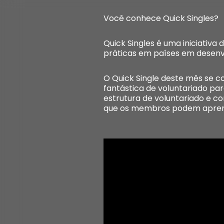
Você conhece Quick Singles?
Quick Singles é uma iniciativ
práticas em países em desenv
O Quick Single deste mês se c
fantástica de voluntariado pa
estrutura de voluntariado e c
que os membros podem aprend