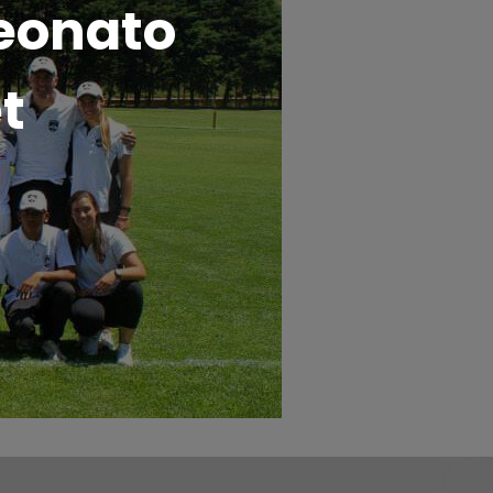
eonato
t