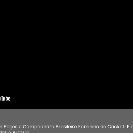
 Poços o Campeonato Brasileiro Feminino de Cricket. E 
as e Brasília.