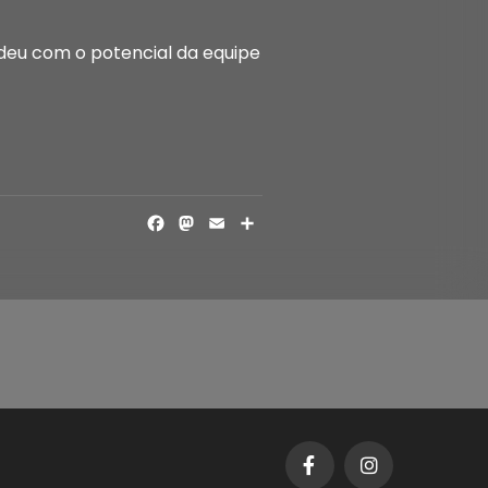
ndeu com o potencial da equipe
FACEBOOK
MASTODON
EMAIL
SHARE