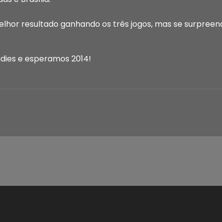
melhor resultado ganhando os três jogos, mas se surpree
adies e esperamos 2014!