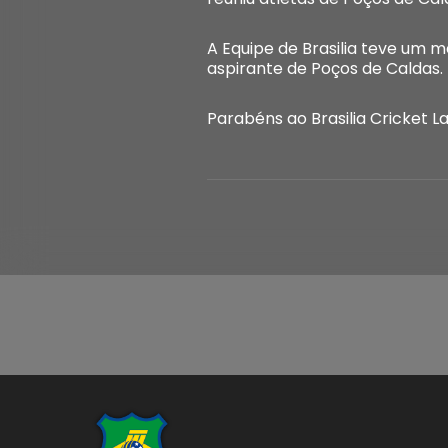
A Equipe de Brasilia teve um 
aspirante de Poços de Caldas.
Parabéns ao Brasilia Cricket L