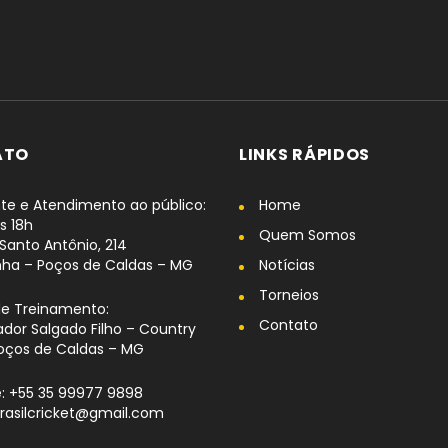
ATO
LINKS RÁPIDOS
te e Atendimento ao público:
Home
s 18h
Quem Somos
Santo Antônio, 214
nha – Poços de Caldas – MG
Notícias
Torneios
de Treinamento:
Contato
dor Salgado Filho – Country
oços de Caldas – MG
: +55 35 99977 9898
brasilcricket@gmail.com