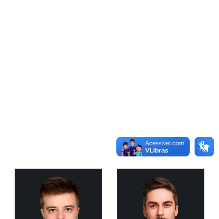
games (seven starts), averaging 4.3 points and
4.0 rebounds in a career-high 15.0 minutes pre
game…scoring and rebounding averages were
the second highest marks of his career…Logged
20 or more minutes 10 times in the season,
averagint 5.7 rebounds int hose contests…
Gathered in a season-high 12 rebounds at New
Orleans on 1/5, scored a season-high 11 points
twice: vs. Lakers 4/6 and vs. Timberwolves on
3/13.
RELATED PLAYERS