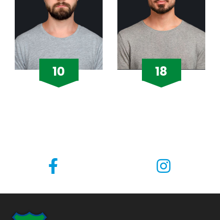
10
18
DANYLO
HUGO STONES
TESENKO
Entry Fragger
Entry Fragger