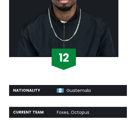
12
Guatemala
NATIONALITY
Entry Fragger
POSITION
Foxes, Octopus
CURRENT TEAM
Bears, Foxes
PAST TEAMS