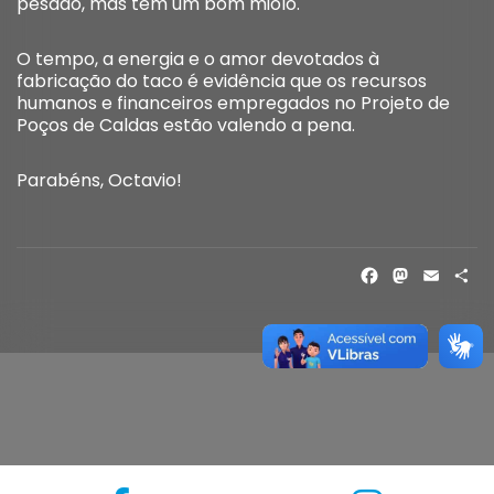
pesado, mas tem um bom miolo.
O tempo, a energia e o amor devotados à
fabricação do taco é evidência que os recursos
humanos e financeiros empregados no Projeto de
Poços de Caldas estão valendo a pena.
Parabéns, Octavio!
FACE
MAS
EM