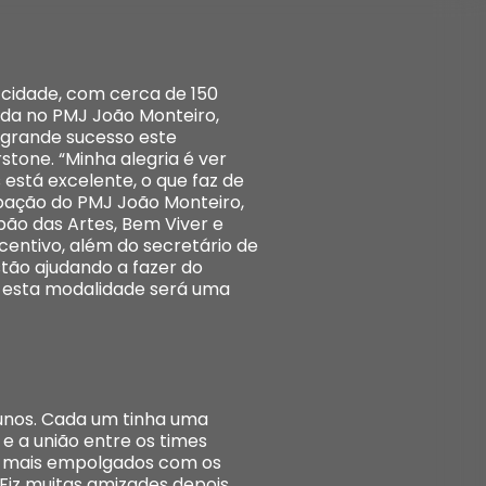
a cidade, com cerca de 150
ada no PMJ João Monteiro,
m grande sucesso este
tone. “Minha alegria é ver
está excelente, o que faz de
pação do PMJ João Monteiro,
lpão das Artes, Bem Viver e
centivo, além do secretário de
stão ajudando a fazer do
e esta modalidade será uma
unos. Cada um tinha uma
 e a união entre os times
s mais empolgados com os
 Fiz muitas amizades depois