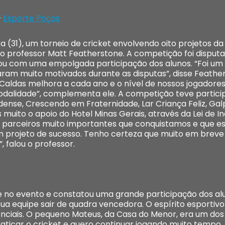
–
Esporte Poços
ira (31), um torneio de cricket envolvendo oito projetos d
o professor Matt Featherstone. A competição foi disput
ontou com uma empolgada participação dos alunos. “Foi u
am muito motivados durante as disputas”, disse Feathers
Caldas melhora a cada ano e o nível de nossos jogadores 
dalidade”, complementa ele. A competição teve partici
ldense, Crescendo em Fraternidade, Lar Criança Feliz, Ga
uito o apoio do Hotel Minas Gerais, através da Lei de In
m, parceiros muito importantes que conquistamos e que e
m projeto de sucesso. Tenho certeza que muito em brev
, falou o professor.
e no evento e constatou uma grande participação dos al
sua equipe sair de quadra vencedora. O espírito esportivo
ciais. O pequeno Mateus, da Casa do Menor, era um do
raticar o cricket e quero continuar jogando muito tempo.