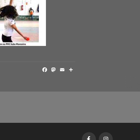
FACEBOOK
MASTODON
EMAIL
SHARE