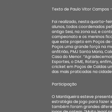
Texto de Paulo Vitor Campos 
Foi realizado, nesta quarta-fe
alunos, todos coordenados pel
antigo Sesi, na zona sul, e c
campeonato e os meninos ficar
que este projeto em Poços de 
Poços uma grande força na mo
anfitrião, PMJ Santa Maria, Ca
Casa do Menor. “Agradecemos m
Esportes, o DME, Rotary, enfi
cricket em Poços de Caldas u
das mais praticadas na cidade”
Participação
O Mantiqueira esteve present
estratégia de jogo para fazer 
também foram grandes diferen
jogos de ontem. “Muito legal p