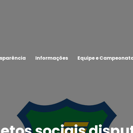
sparência
Informações
Equipe e Campeonat
jetos sociais disp