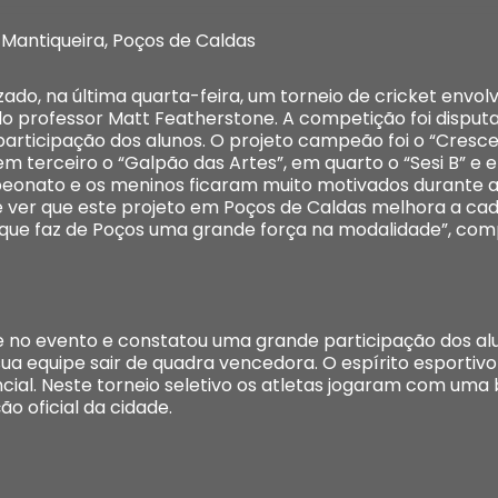
 Mantiqueira, Poços de Caldas
zado, na última quarta-feira, um torneio de cricket envol
o professor Matt Featherstone. A competição foi disputad
articipação dos alunos. O projeto campeão foi o “Cresc
 em terceiro o “Galpão das Artes”, em quarto o “Sesi B” e 
onato e os meninos ficaram muito motivados durante as 
é ver que este projeto em Poços de Caldas melhora a cad
 que faz de Poços uma grande força na modalidade”, com
e no evento e constatou uma grande participação dos al
sua equipe sair de quadra vencedora. O espírito esportivo
al. Neste torneio seletivo os atletas jogaram com uma 
o oficial da cidade.