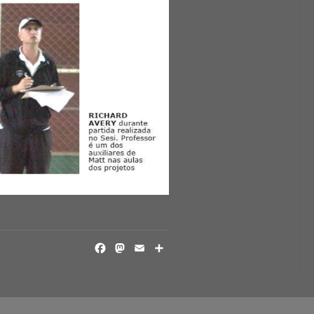
FACEBOOK
MASTODON
EMAIL
SHARE