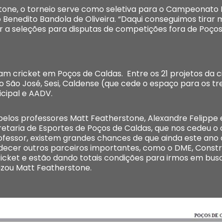
one, o torneio serve como seletiva para o Campeonato M
 Benedito Bandola de Oliveira. “Daqui conseguimos tirar
r a seleções para disputas de competições fora de Poços 
cam cricket em Poços de Caldas. Entre os 21 projetos da 
ro São José, Sesi, Caldense (que cede o espaço para os t
icipal e AADV.
elos professores Matt Featherstone, Alexandre Felippe e
taria de Esportes de Poços de Caldas, que nos cedeu o 
ofessor, existem grandes chances de que ainda este ano 
adecer outros parceiros importantes, como o DME, Const
cket e estão dando totais condições para irmos em busc
lizou Matt Featherstone.