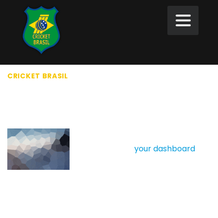
CRICKET BRASIL
>
BLUEBIRDS
BLUEBIRDS
This is an example Team. As a
new SportsPress user, you
should go to
your dashboard
to
delete this Team and create
new Teams for your content.
Have fun!
ENTRY FRAGGER