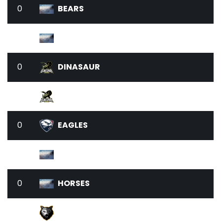
0
BEARS
0
BLUEBIRDS
0
DINASAUR
0
DINOSAUR
0
EAGLES
0
FOXES
0
HORSES
0
KANGAROOS