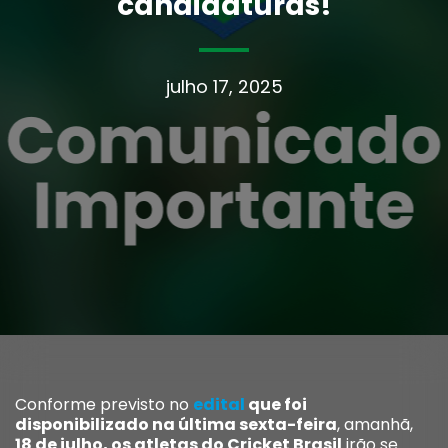
candidaturas!
julho 17, 2025
Conforme previsto no
edital
que foi
disponibilizado na última sexta-feira
, amanhã,
18 de julho, os atletas do Cricket Brasil
irão se