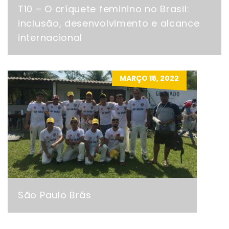
T10 – O críquete feminino no Brasil:
inclusão, desenvolvimento e alcance
internacional
MARÇO 15, 2022
São Paulo Brás