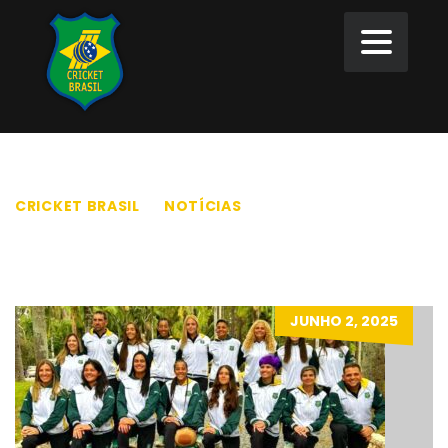
CRICKET BRASIL
>
NOTÍCIAS
>
EQUIPES
EQUIPES
JUNHO 2, 2025