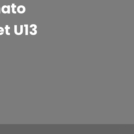
nato
t U13