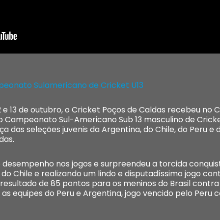
mpeonato Sulamericano de Cricket U13
12 e 13 de outubro, o Cricket Poços de Caldas recebeu no
o Campeonato Sul-Americano Sub 13 masculino de Cricket
nça das seleções juvenis da Argentina, do Chile, do Peru e 
das.
mo desempenho nos jogos e surpreendeu a torcida conqui
o Chile e realizando um lindo e disputadíssimo jogo cont
esultado de 85 pontos para os meninos do Brasil contra 
re as equipes do Peru e Argentina, jogo vencido pelo Peru