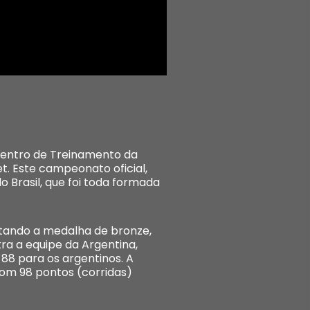
 Centro de Treinamento da
. Este campeonato oficial,
do Brasil, que foi toda formada
stando a medalha de bronze,
ra a equipe da Argentina,
88 para os argentinos. A
 com 98 pontos (corridas)