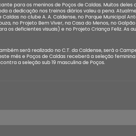
ificante para os meninos de Poços de Caldas. Muitos del
a a dedicação nos treinos diários valeu a pena. Atualme
 Caldas no clube A. A. Caldense, no Parque Municipal Anto
ouza, no Projeto Bem Viver, na Casa do Menos, no Galpão da
a os deficientes visuais) e no Projeto Criança Feliz. As a
mbém será realizado no C.T. da Caldense, será o Campe
deste mês e Poços de Caldas receberá a seleção feminina 
ontra a seleção sub 19 masculina de Poços.