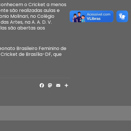
es conhecem o Cricket a menos
nte são realizadas aulas e
nio Molinari, no Colégio
s Artes, na A. A. D. V.
ulas são abertas aos
onato Brasileiro Feminino de
Cricket de Brasília-DF, que
FACEBOOK
MASTODON
EMAIL
SHARE