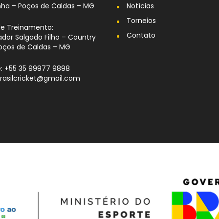
nha – Poços de Caldas – MG
Notícias
Torneios
de Treinamento:
Contato
dor Salgado Filho – Country
oços de Caldas – MG
: +55 35 99977 9898
brasilcricket@gmail.com