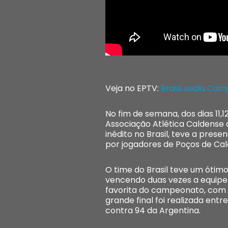
Veja no EPTV:
Brasil sedia Ca
No fim de semana, dos dias 11,
Associação Atlética Caldense 
inédito no Brasil, teve a prese
por jogadores de Poços de Cal
O time do Brasil teve um óti
vencendo duas vezes a equipe d
favorita do campeonato, com r
grande final foi realizada ent
contra 94 da Argentina.