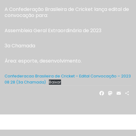
A Confederação Brasileira de Cricket lança edital de
convocação para:
Assembleia Geral Extraordinária de 2023
3a Chamada
Área: esporte, desenvolvimento.
Confederacao Brasileira de Cricket – Edital Convocação – 2023
08 28 (3a Chamada)
Baixar
FACE
MAS
EM