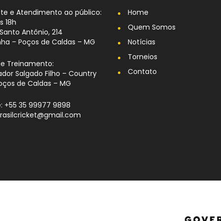
te e Atendimento ao público:
Home
s 18h
Quem Somos
Santo Antônio, 214
nha – Poços de Caldas – MG
Notícias
Torneios
de Treinamento:
Contato
dor Salgado Filho – Country
oços de Caldas – MG
: +55 35 99977 9898
brasilcricket@gmail.com