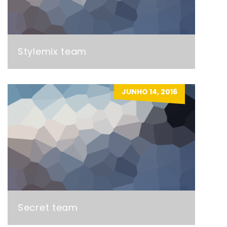
Stylemix team
JUNHO 14, 2016
Secret team