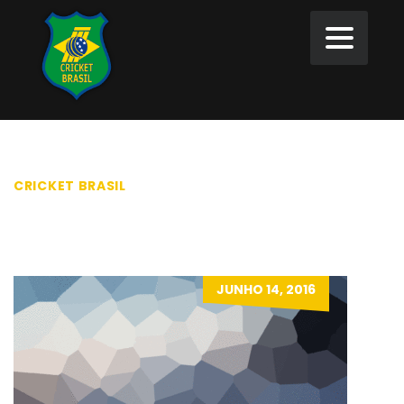
CRICKET BRASIL
>
LURKER
LURKER
JUNHO 14, 2016