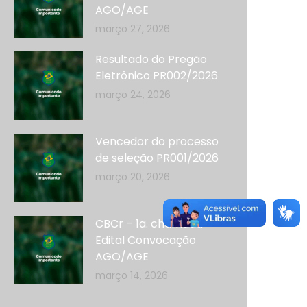
AGO/AGE
março 27, 2026
Resultado do Pregão
Eletrônico PR002/2026
março 24, 2026
Vencedor do processo
de seleção PR001/2026
março 20, 2026
CBCr – 1a. chamada –
Edital Convocação
AGO/AGE
março 14, 2026