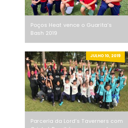
Poços Heat vence o Guarita’s
Bash 2019
JULHO 10, 2019
Parceria da Lord’s Taverners com