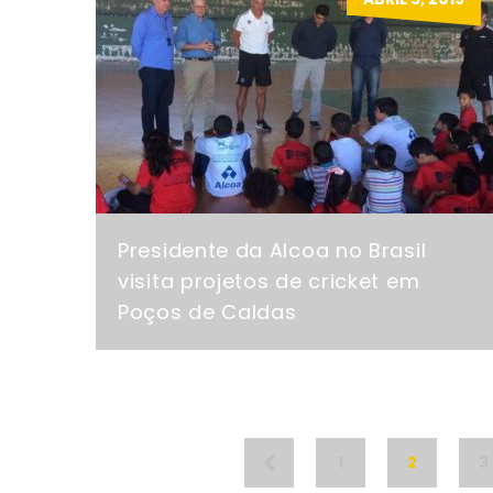
Presidente da Alcoa no Brasil
visita projetos de cricket em
Poços de Caldas
1
2
3