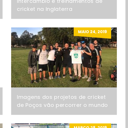
intercâmbio e treinamentos de
cricket na Inglaterra
MAIO 24, 2019
Imagens dos projetos de cricket
de Poços vão percorrer o mundo
MARÇO 28, 2019