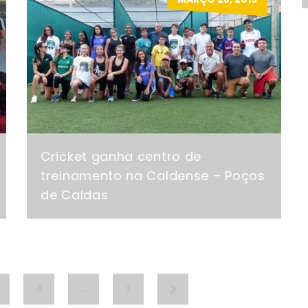
Cricket ganha centro de
treinamento na Caldense – Poços
de Caldas
4
…
7