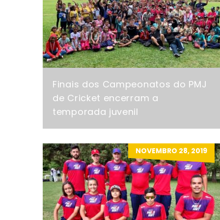
Finais dos Campeonatos do PMJ
de Cricket encerram a
temporada juvenil
NOVEMBRO 28, 2019