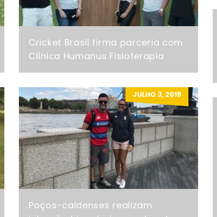
Cricket Brasil firma parceria com
Clínica Humanus Fisioterapia
JULHO 3, 2019
Poços-caldenses realizam