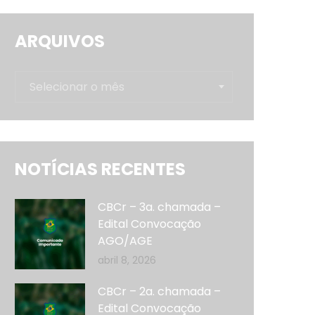
ARQUIVOS
Arquivos
Selecionar o mês
NOTÍCIAS RECENTES
CBCr – 3a. chamada –
Edital Convocação
AGO/AGE
abril 8, 2026
CBCr – 2a. chamada –
Edital Convocação