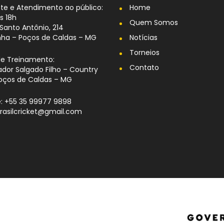
te e Atendimento ao público:
Home
s 18h
Quem Somos
Santo Antônio, 214
nha – Poços de Caldas – MG
Notícias
Torneios
de Treinamento:
Contato
dor Salgado Filho – Country
oços de Caldas – MG
: +55 35 99977 9898
brasilcricket@gmail.com