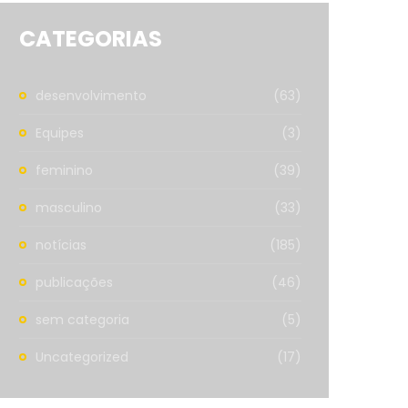
CATEGORIAS
desenvolvimento
(63)
Equipes
(3)
feminino
(39)
masculino
(33)
notícias
(185)
publicações
(46)
sem categoria
(5)
Uncategorized
(17)